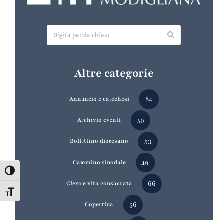
Altre categorie
84
Annuncio e catechesi
59
Archivio eventi
53
Bollettino diocesano
49
Cammino sinodale
Attiva/disattiva alto contrasto
66
Clero e vita consacrata
Attiva/disattiva dimensione testo
56
Copertina