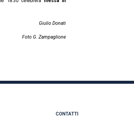
lle 18.30 celebrerà
messa in
Giulio Donati
Foto G. Zampaglione
CONTATTI