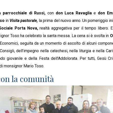
 parrocchiale di Russi,
con
don Luca Ravaglia
e
don Em
so
in
Visita pastorale,
la prima del nuovo anno. Un pomeriggio in
Sociale Porta Nova,
realtà aggregativa per il tempo libero. E
nor Toso ha celebrato la santa messa. La cena si è svolta in
O
i Economici, seguita da un momento di ascolto di alcuni compone
nsigli, dell’impegno nella catechesi, nella liturgia e nella Carit
ndo giovanile e della Festa dell’Addolorata. Per tutti, Gesù C
 di monsignor Mario Toso.
con la comunità