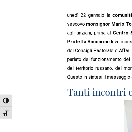
unedì 22 gennaio la
comunità
vescovo
monsignor Mario To
agli anziani, prima al
Centro 
Protetta Baccarini
dove monsig
dei Consigli Pastorale e Affar
parlato del funzionamento dei Co
del territorio russano, del mo
Questo in sintesi il messaggio
Tanti incontri 
Attiva/disattiva alto contrasto
Attiva/disattiva dimensione testo