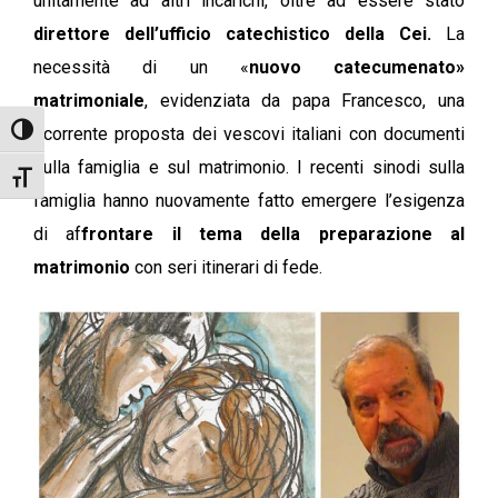
unitamente ad altri incarichi, oltre ad essere stato
direttore dell’ufficio catechistico della Cei.
La
necessità di un «
nuovo catecumenato»
matrimoniale
, evidenziata da papa Francesco, una
ricorrente proposta dei vescovi italiani con documenti
Attiva/disattiva alto contrasto
sulla famiglia e sul matrimonio. I recenti sinodi sulla
Attiva/disattiva dimensione testo
famiglia hanno nuovamente fatto emergere l’esigenza
di af
frontare il tema della preparazione al
matrimonio
con seri itinerari di fede.