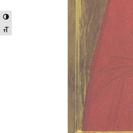
Attiva/disattiva alto contrasto
Attiva/disattiva dimensione testo