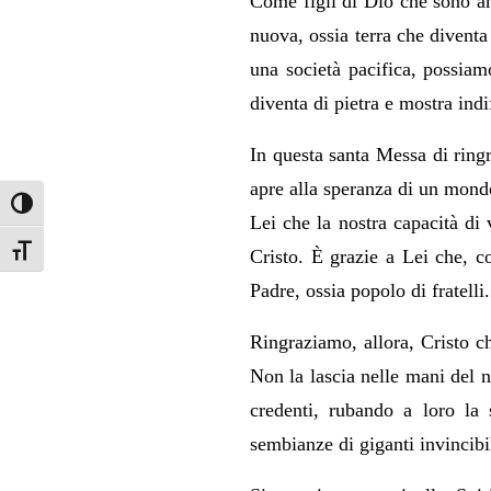
Come figli di Dio che sono an
nuova, ossia terra che diventa
una società pacifica, possiamo
diventa di pietra e mostra indi
In questa santa Messa di ring
apre alla speranza di un mondo
Attiva/disattiva alto contrasto
Lei che la nostra capacità di 
Attiva/disattiva dimensione testo
Cristo. È grazie a Lei che, c
Padre, ossia popolo di fratelli.
Ringraziamo, allora, Cristo c
Non la lascia nelle mani del n
credenti, rubando a loro la 
sembianze di giganti invincibil