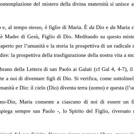
contemplazione del mistero della divina maternità si unisce a
 e, al tempo stesso, è figlio di Maria. È
da
Dio e
da
Maria ch
 è Madre di Gesù, Figlio di Dio. Meditando su questo miste
aperto per l’umanità e la storia la prospettiva di un radical
re: la prospettiva della trasfigurazione della nostra vita a mo
brano della Lettera di san Paolo ai Galati (cf Gal 4, 4-7), i
e a noi di diventare figli di Dio. Si verifica, come sottolin
anità e Dio: il cielo (Dio) diventa terra (uomo) e questa (l’
mo-Dio, Maria consente a ciascuno di noi di essere un 
spiega sempre san Paolo -, lo Spirito del Figlio, riversato n