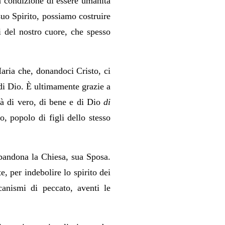
n condizione di essere umanità
suo Spirito, possiamo costruire
si del nostro cuore, che spesso
aria che, donandoci Cristo, ci
 di Dio. È ultimamente grazie a
ità di vero, di bene e di Dio
di
, popolo di figli dello stesso
bbandona la Chiesa, sua Sposa.
, per indebolire lo spirito dei
canismi di peccato, aventi le