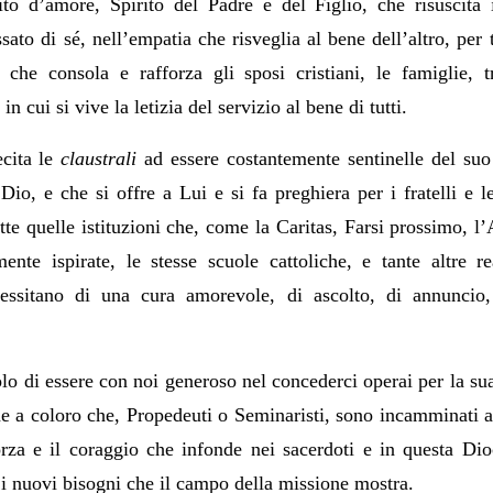
ito d’amore, Spirito del Padre e del Figlio, che risuscita i
ssato di sé, nell’empatia che risveglia al bene dell’altro, per 
 che consola e rafforza gli sposi cristiani, le famiglie,
 cui si vive la letizia del servizio al bene di tutti.
ecita le
claustrali
ad essere costantemente sentinelle del suo
io, e che si offre a Lui e si fa preghiera per i fratelli e le
te quelle istituzioni che, come la Caritas, Farsi prossimo, l
nte ispirate, le stesse scuole cattoliche, e tante altre r
essitano di una cura amorevole, di ascolto, di annuncio,
o di essere con noi generoso nel concederci operai per la sua
ne a coloro che, Propedeuti o Seminaristi, sono incamminati 
forza e il coraggio che infonde nei sacerdoti e in questa Dio
 i nuovi bisogni che il campo della missione mostra.