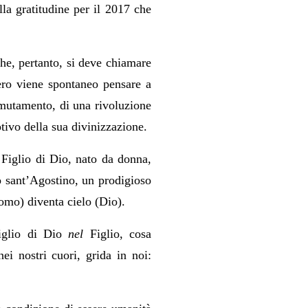
lla gratitudine per il 2017 che
e, pertanto, si deve chiamare
ro viene spontaneo pensare a
e mutamento, di una rivoluzione
tivo della sua divinizzazione.
l Figlio di Dio, nato da donna,
eò sant’Agostino, un prodigioso
uomo) diventa cielo (Dio).
figlio di Dio
nel
Figlio, cosa
ei nostri cuori, grida in noi: