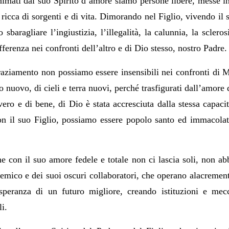
imati dal suo Spirito d’amore siamo persone libere, messe i
 ricca di sorgenti e di vita. Dimorando nel Figlio, vivendo il 
 sbaragliare l’ingiustizia, l’illegalità, la calunnia, la sclero
fferenza nei confronti dell’altro e di Dio stesso, nostro Padre.
raziamento non possiamo essere insensibili nei confronti di M
 nuovo, di cieli e terra nuovi, perché trasfigurati dall’amore
vero e di bene, di Dio è stata accresciuta dalla stessa capac
on il suo Figlio, possiamo essere popolo santo ed immacolato
he con il suo amore fedele e totale non ci lascia soli, non a
emico e dei suoi oscuri collaboratori, che operano alacremente
speranza di un futuro migliore, creando istituzioni e mec
i.