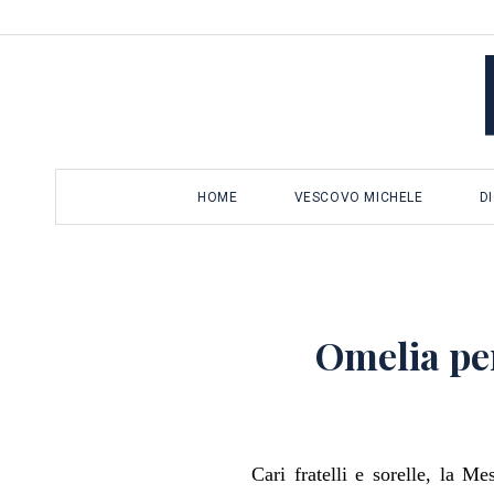
Salta
al
contenuto
HOME
VESCOVO MICHELE
D
Omelia per
Cari fratelli e sorelle, la M