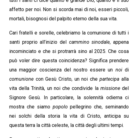
tutti i santi ci dice quanto è grande Dio, quanto è il suo
affetto per noi. Non si scorda mai di noi, esseri piccoli,
mortali, bisognosi del palpito eterno della sua vita.
Cari fratelli e sorelle, celebriamo la comunione di tutti i
santi proprio all’inizio del
cammino sinodale
, appena
incominciato e che si protrarrà sino al 2025. Che cosa
può voler dire questa coincidenza? Significa prendere
una maggior coscienza del nostro essere un
noi
di
comunione
con Gesù Cristo, un noi che
partecipa
alla
vita della Trinità, un noi che condivide la
missione
del
Signore Gesù. In particolare, la solennità odierna ci
mostra che siamo
popolo
pellegrino che, seminando
nei solchi della storia la vita di Cristo, anticipa su
questa terra la città celeste, la città degli ultimi tempi.