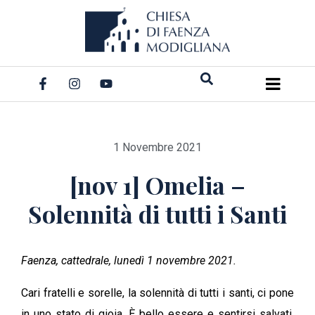
Salta
al
contenuto
1 Novembre 2021
[nov 1] Omelia –
Solennità di tutti i Santi
Faenza, cattedrale, lunedì 1 novembre 2021.
Cari fratelli e sorelle, la solennità di tutti i santi, ci pone
in uno stato di gioia. È bello essere e sentirsi salvati,