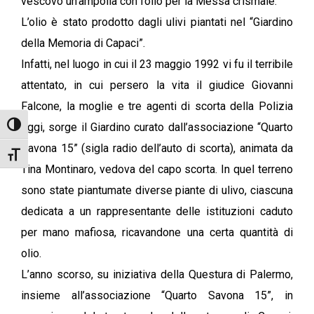
vescovo un’ampolla con l’olio per la Messa crismale.
L’olio è stato prodotto dagli ulivi piantati nel “Giardino
della Memoria di Capaci”.
Infatti, nel luogo in cui il 23 maggio 1992 vi fu il terribile
attentato, in cui persero la vita il giudice Giovanni
Falcone, la moglie e tre agenti di scorta della Polizia
oggi, sorge il Giardino curato dall’associazione “Quarto
Attiva/disattiva alto contrasto
Savona 15” (sigla radio dell’auto di scorta), animata da
Attiva/disattiva dimensione testo
Tina Montinaro, vedova del capo scorta. In quel terreno
sono state piantumate diverse piante di ulivo, ciascuna
dedicata a un rappresentante delle istituzioni caduto
per mano mafiosa, ricavandone una certa quantità di
olio.
L’anno scorso, su iniziativa della Questura di Palermo,
insieme all’associazione “Quarto Savona 15”, in