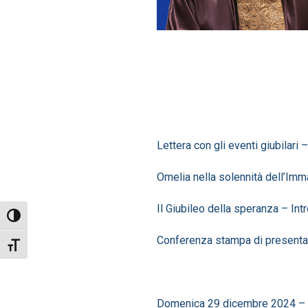
Lettera con gli eventi giubilari
Omelia nella solennità dell’Im
Il Giubileo della speranza – In
Attiva/disattiva alto contrasto
Conferenza stampa di present
Attiva/disattiva dimensione testo
Domenica 29 dicembre 2024 – Om