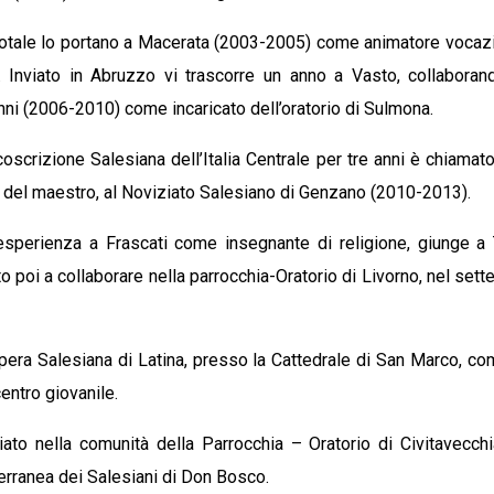
dotale lo portano a Macerata (2003-2005) come animatore vocazio
 Inviato in Abruzzo vi trascorre un anno a Vasto, collaborando
anni (2006-2010) come incaricato dell’oratorio di Sulmona.
rcoscrizione Salesiana dell’Italia Centrale per tre anni è chiama
o del maestro, al Noviziato Salesiano di Genzano (2010-2013).
perienza a Frascati come insegnante di religione, giunge a Te
to poi a collaborare nella parrocchia-Oratorio di Livorno, nel set
pera Salesiana di Latina, presso la Cattedrale di San Marco, co
 centro giovanile.
viato nella comunità della Parrocchia – Oratorio di Civitavecc
erranea dei Salesiani di Don Bosco.