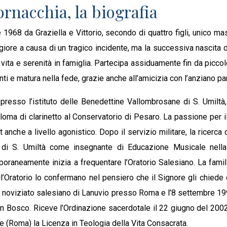
rnacchia, la biografia
968 da Graziella e Vittorio, secondo di quattro figli, unico mas
iore a causa di un tragico incidente, ma la successiva nascita d
ita e serenità in famiglia. Partecipa assiduamente fin da piccolo 
nti e matura nella fede, grazie anche all’amicizia con l’anziano pa
resso l’istituto delle Benedettine Vallombrosane di S. Umiltà, 
loma di clarinetto al Conservatorio di Pesaro. La passione per il 
 anche a livello agonistico. Dopo il servizio militare, la ricerca 
uto di S. Umiltà come insegnante di Educazione Musicale nell
poraneamente inizia a frequentare l’Oratorio Salesiano. La familia
ll’Oratorio lo confermano nel pensiero che il Signore gli chiede d
nel noviziato salesiano di Lanuvio presso Roma e l’8 settembre 1
n Bosco. Riceve l’Ordinazione sacerdotale il 22 giugno del 2002 
 (Roma) la Licenza in Teologia della Vita Consacrata.