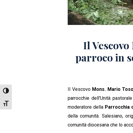
Il Vescov
parroco in s
Il Vescovo
Mons. Mario Toso
Attiva/disattiva alto contrasto
parrocchie dell’Unità pastora
Attiva/disattiva dimensione testo
moderatore della
Parrocchia d
della comunità. Salesiano, ori
comunità diocesana che lo accog