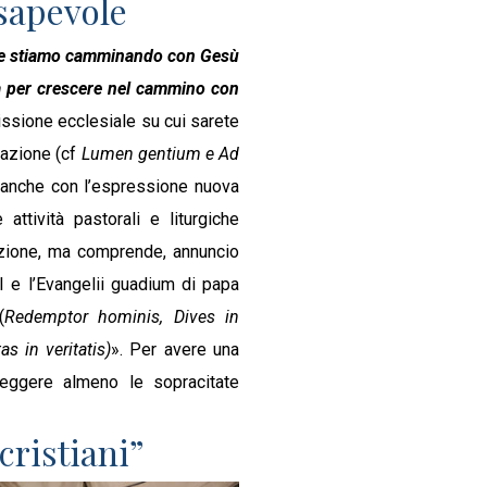
sapevole
e stiamo camminando con Gesù
esa per crescere nel cammino con
sione ecclesiale su cui sarete
zazione (cf
Lumen gentium e Ad
e, anche con l’espressione nuova
ttività pastorali e liturgiche
azione, ma comprende, annuncio
 e l’Evangelii guadium di papa
(
Redemptor hominis, Dives in
as in veritatis)
». Per avere una
leggere almeno le sopracitate
cristiani”