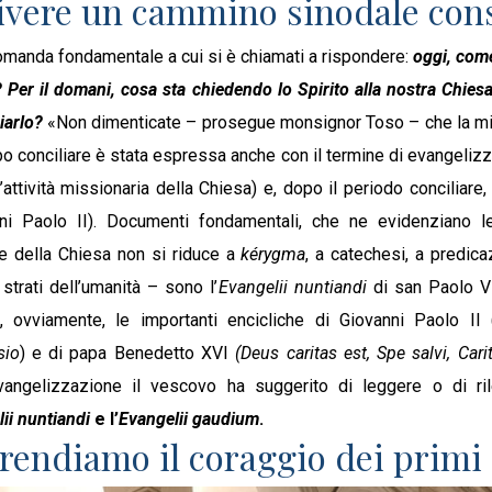
 vivere un cammino sinodale con
domanda fondamentale a cui si è chiamati a rispondere:
oggi, com
o? Per il domani, cosa sta chiedendo lo Spirito alla nostra Chi
iarlo?
«Non dimenticate – prosegue monsignor Toso – che la mis
empo conciliare è stata espressa anche con il termine di evangeliz
’attività missionaria della Chiesa) e, dopo il periodo conciliar
i Paolo II). Documenti fondamentali, che ne evidenziano le a
ne della Chiesa non si riduce a
kérygma
, a catechesi, a predic
 strati dell’umanità – sono l’
Evangelii nuntiandi
di san Paolo VI
 ovviamente, le importanti encicliche di Giovanni Paolo II 
sio
) e di papa Benedetto XVI
(Deus caritas est, Spe salvi, Carit
vangelizzazione il vescovo ha suggerito di leggere o di ri
ii nuntiandi
e l’
Evangelii gaudium
.
prendiamo il coraggio dei primi 