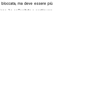
a, bloccata, ma deve essere più
ione, ha sollecitato a continuare
 l’appunto più missionarie, p
iù
CONTATTI