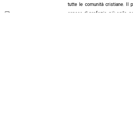
tutte le comunità cristiane. I
capace di profezia, più agile, n
la conversione pastorale che 
partecipate dai laici.
LA NOSTRA RETE