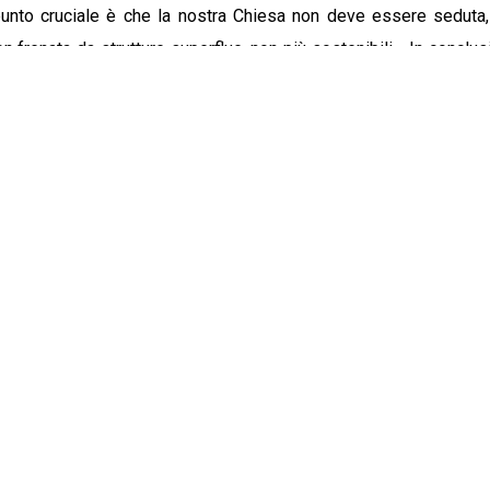
l punto cruciale è che la nostra Chiesa non deve essere sedut
on frenata da strutture superflue, non più sostenibili». In conclus
già stiamo vivendo nelle parrocchie e che mira a renderle per