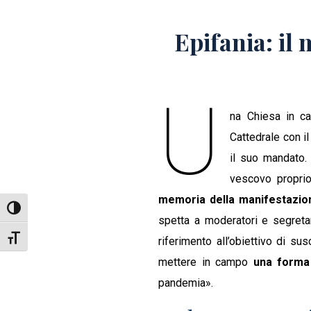
Epifania: il
U
na Chiesa in ca
Cattedrale con il
il suo mandato.
vescovo proprio
memoria della manifestazione
Attiva/disattiva alto contrasto
spetta a moderatori e segretar
Attiva/disattiva dimensione testo
riferimento all’obiettivo di 
mettere in campo
una forma 
pandemia».